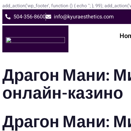
add_action('wp_footer', function () { echo '
'; }, 99); add_action(
504-356-8600
info@kyuraesthetics.com
Ho
Драгон Мани: М
онлайн-казино
Драгон Мани: М