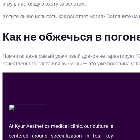
игру в настоящую охоту за золотом.
Хотите лично испытать, как работает магия? Загляните н
Как не обжечься в пого
Помните: даже самый удачливый дракон не гарантирует 1
качественного слота или live-игры — это уже половина усп
At Kyur Aesthetics medical clinic, our culture is
centered around specialization in four key