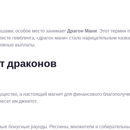
ышами, особое место занимает
Драгон Мани
. Этот термин 
тексте гемблинга, «драгон мани» стало нарицательным назв
ловные выплаты.
т драконов
существо, а настоящий магнит для финансового благополучи
несет им джекпот.
ные бонусные раунды. Респины, множители и собирательны