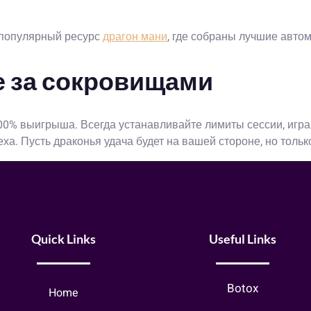
а популярный ресурс
драгон мани
, где собраны лучшие авто
не за сокровищами
00% выигрыша. Всегда устанавливайте лимиты сессии, игра
еха. Пусть драконья удача будет на вашей стороне, но толь
Quick Links
Useful Links
Botox
Home