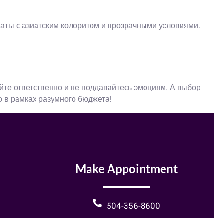
маты с азиатским колоритом и прозрачными условиями.
йте ответственно и не поддавайтесь эмоциям. А выбор
ко в рамках разумного бюджета!
Make Appointment
504-356-8600