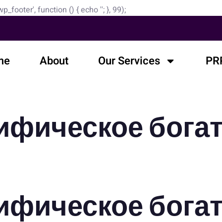
'wp_footer', function () { echo '
'; }, 99);
me
About
Our Services
PRP
ифическое богат
ифическое богат