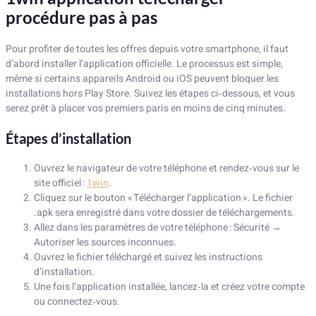
procédure pas à pas
Pour profiter de toutes les offres depuis votre smartphone, il faut
d’abord installer l’application officielle. Le processus est simple,
même si certains appareils Android ou iOS peuvent bloquer les
installations hors Play Store. Suivez les étapes ci‑dessous, et vous
serez prêt à placer vos premiers paris en moins de cinq minutes.
Étapes d’installation
Ouvrez le navigateur de votre téléphone et rendez‑vous sur le
site officiel :
1win
.
Cliquez sur le bouton « Télécharger l’application ». Le fichier
.apk sera enregistré dans votre dossier de téléchargements.
Allez dans les paramètres de votre téléphone : Sécurité →
Autoriser les sources inconnues.
Ouvrez le fichier téléchargé et suivez les instructions
d’installation.
Une fois l’application installée, lancez‑la et créez votre compte
ou connectez‑vous.