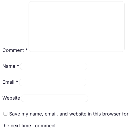
Comment
*
Name
*
Email
*
Website
Save my name, email, and website in this browser for
the next time I comment.