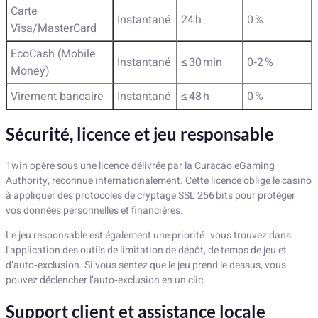
Carte
Instantané
24 h
0 %
Visa/MasterCard
EcoCash (Mobile
Instantané
≤ 30 min
0‑2 %
Money)
Virement bancaire
Instantané
≤ 48 h
0 %
Sécurité, licence et jeu responsable
1win opère sous une licence délivrée par la Curacao eGaming
Authority, reconnue internationalement. Cette licence oblige le casino
à appliquer des protocoles de cryptage SSL 256 bits pour protéger
vos données personnelles et financières.
Le jeu responsable est également une priorité : vous trouvez dans
l’application des outils de limitation de dépôt, de temps de jeu et
d’auto‑exclusion. Si vous sentez que le jeu prend le dessus, vous
pouvez déclencher l’auto‑exclusion en un clic.
Support client et assistance locale