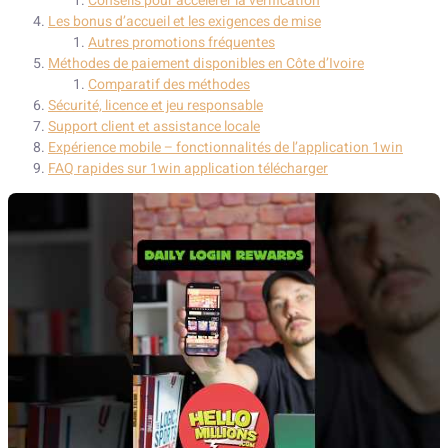
Conseils pour accélérer la vérification
Les bonus d’accueil et les exigences de mise
Autres promotions fréquentes
Méthodes de paiement disponibles en Côte d’Ivoire
Comparatif des méthodes
Sécurité, licence et jeu responsable
Support client et assistance locale
Expérience mobile – fonctionnalités de l’application 1win
FAQ rapides sur 1win application télécharger