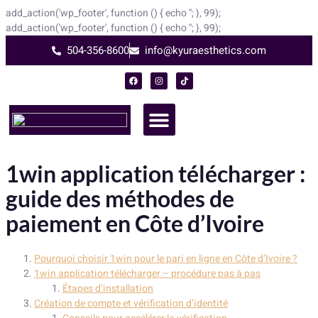
add_action('wp_footer', function () { echo '
'; }, 99);
add_action('wp_footer', function () { echo '
'; }, 99);
504-356-8600
info@kyuraesthetics.com
1win application télécharger :
guide des méthodes de
paiement en Côte d’Ivoire
Pourquoi choisir 1win pour le pari en ligne en Côte d’Ivoire ?
1win application télécharger – procédure pas à pas
Étapes d’installation
Création de compte et vérification d’identité