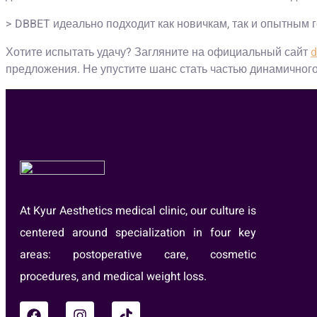
> DBBET идеально подходит как новичкам, так и опытным 
Хотите испытать удачу? Загляните на официальный сайт
d
предложения. Не упустите шанс стать частью динамичног
At Kyur Aesthetics medical clinic, our culture is
centered around specialization in four key
areas: postoperative care, cosmetic
procedures, and medical weight loss.