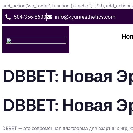
add_action('wp_footer', function () { echo '
'; }, 99); add_action(
504-356-8600
info@kyuraesthetics.com
Ho
DBBET: Новая Э
DBBET: Новая Э
DBBET — это современная платформа для азартных игр, к