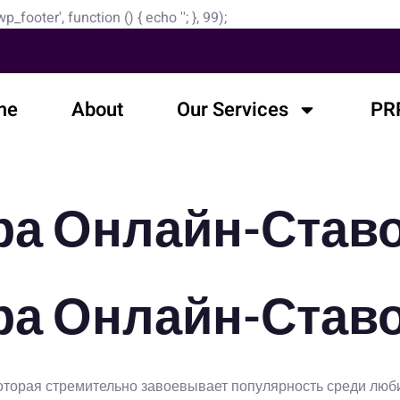
'wp_footer', function () { echo '
'; }, 99);
me
About
Our Services
PRP
ра Онлайн-Став
ра Онлайн-Став
оторая стремительно завоевывает популярность среди люби