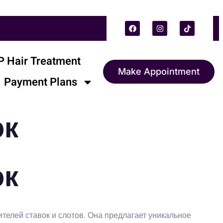
 Hair Treatment
Make Appointment
Payment Plans
ок
ок
телей ставок и слотов. Она предлагает уникальное