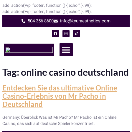
add_action('wp_footer', function () { echo '
'; }, 99);
add_action('wp_footer', function () { echo '
'; }, 99);
504-356-8600
info@kyuraesthetics.com
Tag:
online casino deutschland
Entdecken Sie das ultimative Online
Casino-Erlebnis von Mr Pacho in
Deutschland
Germany: Überblick Was ist Mr Pacho? Mr Pacho ist ein Online
Casino, das sich auf deutsche Spieler konzentriert.