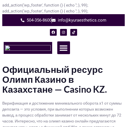
add_action('wp_footer', function () { echo '
'; }, 99);
add_action('wp_footer', function () { echo '
'; }, 99);
504-356-8600
info@kyuraesthetics.com
Официальный ресурс
Олимп Казино в
Казахстане — Casino KZ.
Верификация и достижение минимального оборота x1 от суммы
депозита — это условия, при выполнении которых возможен
вывод, а процесс обработки занимает от нескольких минут до 72
часов. Интересно, что на олимп казино онлайн предлагаются