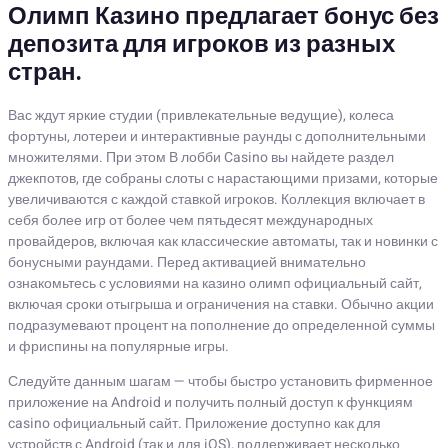
Олимп Казино предлагает бонус без
депозита для игроков из разных
стран.
Вас ждут яркие студии (привлекательные ведущие), колеса
фортуны, лотереи и интерактивные раунды с дополнительными
множителями. При этом В лобби Casino вы найдете раздел
джекпотов, где собраны слоты с нарастающими призами, которые
увеличиваются с каждой ставкой игроков. Коллекция включает в
себя более игр от более чем пятьдесят международных
провайдеров, включая как классические автоматы, так и новинки с
бонусными раундами. Перед активацией внимательно
ознакомьтесь с условиями на казино олимп официальный сайт,
включая сроки отыгрыша и ограничения на ставки. Обычно акции
подразумевают процент на пополнение до определенной суммы
и фриспины на популярные игры.
Следуйте данным шагам — чтобы быстро установить фирменное
приложение на Android и получить полный доступ к функциям
casino официальный сайт. Приложение доступно как для
устройств с Android (так и для iOS), поддерживает несколько