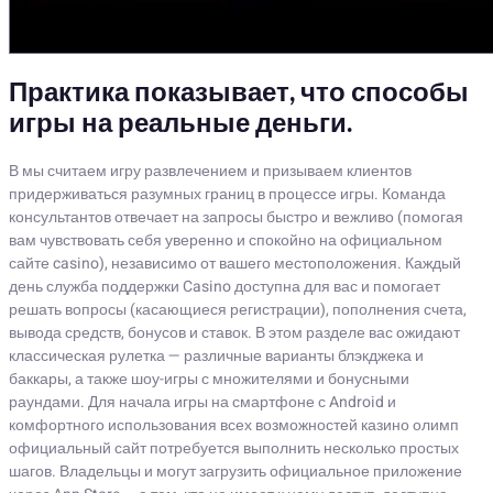
Практика показывает, что способы
игры на реальные деньги.
В мы считаем игру развлечением и призываем клиентов
придерживаться разумных границ в процессе игры. Команда
консультантов отвечает на запросы быстро и вежливо (помогая
вам чувствовать себя уверенно и спокойно на официальном
сайте casino), независимо от вашего местоположения. Каждый
день служба поддержки Casino доступна для вас и помогает
решать вопросы (касающиеся регистрации), пополнения счета,
вывода средств, бонусов и ставок. В этом разделе вас ожидают
классическая рулетка — различные варианты блэкджека и
баккары, а также шоу-игры с множителями и бонусными
раундами. Для начала игры на смартфоне с Android и
комфортного использования всех возможностей казино олимп
официальный сайт потребуется выполнить несколько простых
шагов. Владельцы и могут загрузить официальное приложение