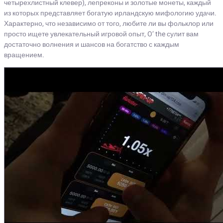
четырехлистный клевер), лепреконы и золотые монеты, каждый
из которых представляет богатую ирландскую мифологию удачи.
Характерно, что независимо от того, любите ли вы фольклор или
просто ищете увлекательный игровой опыт, O’ the сулит вам
достаточно волнения и шансов на богатство с каждым
вращением.