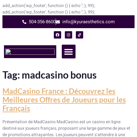
add_action('wp_footer', function () { echo '
'; }, 99);
add_action('wp_footer', function () { echo '
'; }, 99);
504-356-8600
info@kyuraesthetics.com
Tag:
madcasino bonus
MadCasino France : Découvrez les
Meilleures Offres de Joueurs pour les
Français
Présentation de MadCasino MadCasino est un casino en ligne
destiné aux joueurs français, proposant une large gamme de jeux et
de promotions attrayantes. Les joueurs peuvent s’attendre à une