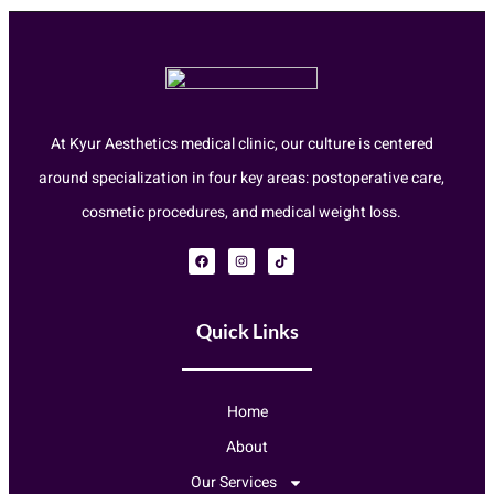
At Kyur Aesthetics medical clinic, our culture is centered
around specialization in four key areas: postoperative care,
cosmetic procedures, and medical weight loss.
Quick Links
Home
About
Our Services