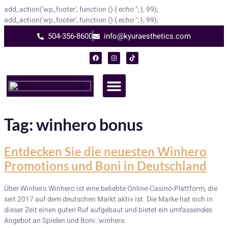
add_action('wp_footer', function () { echo '
'; }, 99);
add_action('wp_footer', function () { echo '
'; }, 99);
504-356-8600
info@kyuraesthetics.com
Tag:
winhero bonus
Entdecken Sie die neuesten Winhero
Promotions und Boni in Deutschland
Über Winhero Winhero ist eine beliebte Online-Casino-Plattform, die
seit 2017 auf dem deutschen Markt aktiv ist. Die Marke hat sich in
dieser Zeit einen guten Ruf aufgebaut und bietet ein umfassendes
Angebot an Spielen und Boni. winhero.