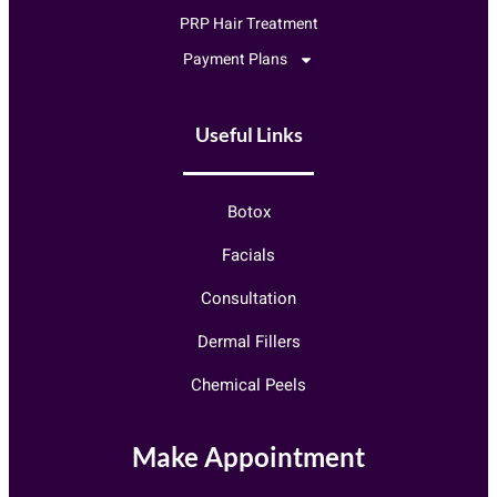
PRP Hair Treatment
Payment Plans
Useful Links
Botox
Facials
Consultation
Dermal Fillers
Chemical Peels
Make Appointment