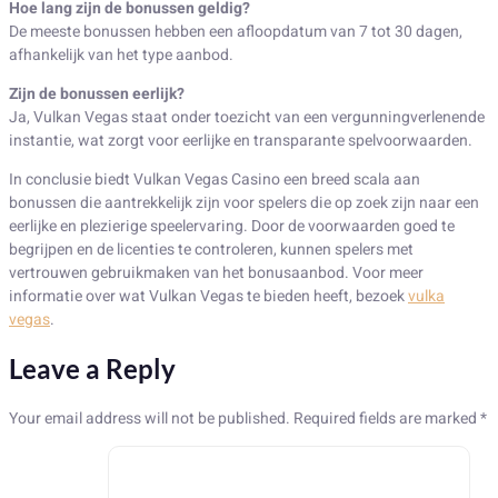
Hoe lang zijn de bonussen geldig?
De meeste bonussen hebben een afloopdatum van 7 tot 30 dagen,
afhankelijk van het type aanbod.
Zijn de bonussen eerlijk?
Ja, Vulkan Vegas staat onder toezicht van een vergunningverlenende
instantie, wat zorgt voor eerlijke en transparante spelvoorwaarden.
In conclusie biedt Vulkan Vegas Casino een breed scala aan
bonussen die aantrekkelijk zijn voor spelers die op zoek zijn naar een
eerlijke en plezierige speelervaring. Door de voorwaarden goed te
begrijpen en de licenties te controleren, kunnen spelers met
vertrouwen gebruikmaken van het bonusaanbod. Voor meer
informatie over wat Vulkan Vegas te bieden heeft, bezoek
vulka
vegas
.
Leave a Reply
Your email address will not be published.
Required fields are marked
*