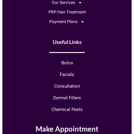
Our Services
PRP Hair Treatment
Payment Plans
Useful Links
Botox
Facials
Consultation
Dermal Fillers
Chemical Peels
Make Appointment