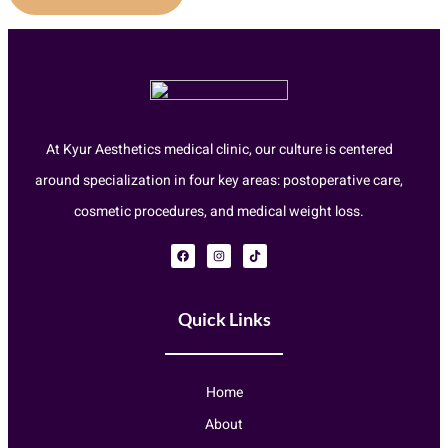
At Kyur Aesthetics medical clinic, our culture is centered
around specialization in four key areas: postoperative care,
cosmetic procedures, and medical weight loss.
Quick Links
Home
About