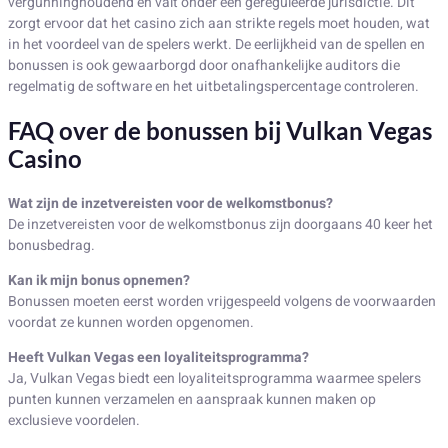
vergunninghoudend en valt onder een gereguleerde jurisdictie. Dit
zorgt ervoor dat het casino zich aan strikte regels moet houden, wat
in het voordeel van de spelers werkt. De eerlijkheid van de spellen en
bonussen is ook gewaarborgd door onafhankelijke auditors die
regelmatig de software en het uitbetalingspercentage controleren.
FAQ over de bonussen bij Vulkan Vegas
Casino
Wat zijn de inzetvereisten voor de welkomstbonus?
De inzetvereisten voor de welkomstbonus zijn doorgaans 40 keer het
bonusbedrag.
Kan ik mijn bonus opnemen?
Bonussen moeten eerst worden vrijgespeeld volgens de voorwaarden
voordat ze kunnen worden opgenomen.
Heeft Vulkan Vegas een loyaliteitsprogramma?
Ja, Vulkan Vegas biedt een loyaliteitsprogramma waarmee spelers
punten kunnen verzamelen en aanspraak kunnen maken op
exclusieve voordelen.