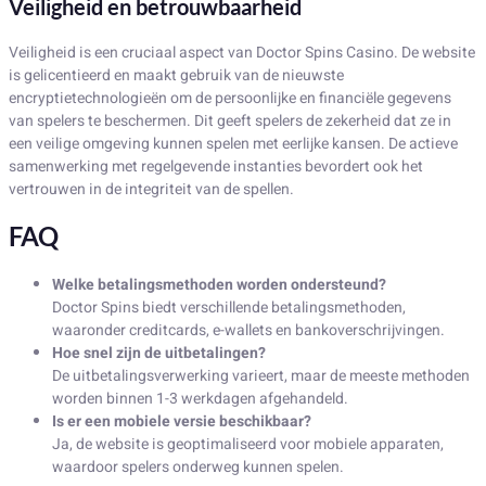
Veiligheid en betrouwbaarheid
Veiligheid is een cruciaal aspect van Doctor Spins Casino. De website
is gelicentieerd en maakt gebruik van de nieuwste
encryptietechnologieën om de persoonlijke en financiële gegevens
van spelers te beschermen. Dit geeft spelers de zekerheid dat ze in
een veilige omgeving kunnen spelen met eerlijke kansen. De actieve
samenwerking met regelgevende instanties bevordert ook het
vertrouwen in de integriteit van de spellen.
FAQ
Welke betalingsmethoden worden ondersteund?
Doctor Spins biedt verschillende betalingsmethoden,
waaronder creditcards, e-wallets en bankoverschrijvingen.
Hoe snel zijn de uitbetalingen?
De uitbetalingsverwerking varieert, maar de meeste methoden
worden binnen 1-3 werkdagen afgehandeld.
Is er een mobiele versie beschikbaar?
Ja, de website is geoptimaliseerd voor mobiele apparaten,
waardoor spelers onderweg kunnen spelen.