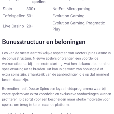
spellen
Slots
300+
NetEnt, Microgaming
Tafelspellen
50+
Evolution Gaming
Evolution Gaming, Pragmatic
Live Casino
20+
Play
Bunusstructuur en beloningen
Een van de meest aantrekkelijke aspecten van Doctor Spins Casino is
de bonusstructuur. Nieuwe spelers ontvangen een voordelige
welkomstbonus bij hun eerste storting, wat hen de kans biedt om hun
speelervaring uit te breiden. Dit kan in de vorm van bonusgeld of
extra spins zijn, afhankelijk van de aanbiedingen die op dat moment
beschikbaar zijn.
Bovendien heeft Doctor Spins een loyaalheidsprogramma waarbij
vaste spelers van extra voordelen en exclusieve aanbiedingen kunnen
profiteren. Dit zorgt voor een bescheiden maar sterke motivatie voor
spelers om terug te keren naar de platform.