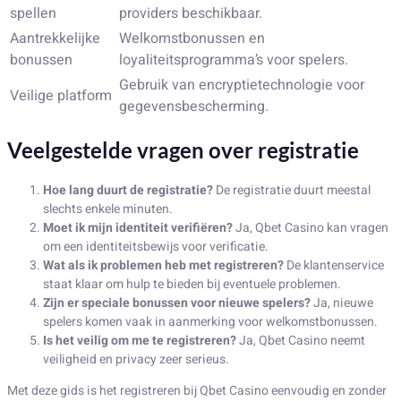
spellen
providers beschikbaar.
Aantrekkelijke
Welkomstbonussen en
bonussen
loyaliteitsprogramma’s voor spelers.
Gebruik van encryptietechnologie voor
Veilige platform
gegevensbescherming.
Veelgestelde vragen over registratie
Hoe lang duurt de registratie?
De registratie duurt meestal
slechts enkele minuten.
Moet ik mijn identiteit verifiëren?
Ja, Qbet Casino kan vragen
om een identiteitsbewijs voor verificatie.
Wat als ik problemen heb met registreren?
De klantenservice
staat klaar om hulp te bieden bij eventuele problemen.
Zijn er speciale bonussen voor nieuwe spelers?
Ja, nieuwe
spelers komen vaak in aanmerking voor welkomstbonussen.
Is het veilig om me te registreren?
Ja, Qbet Casino neemt
veiligheid en privacy zeer serieus.
Met deze gids is het registreren bij Qbet Casino eenvoudig en zonder