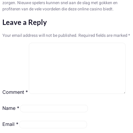
zorgen. Nieuwe spelers kunnen snel aan de slag met gokken en
profiteren van de vele voordelen die deze online casino biedt.
Leave a Reply
Your email address will not be published.
Required fields are marked
*
Comment
*
Name
*
Email
*