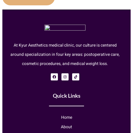
At Kyur Aesthetics medical clinic, our culture is centered
around specialization in four key areas: postoperative care,
cosmetic procedures, and medical weight loss.
Quick Links
Home
About