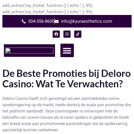
add_action('wp_footer', function () { echo '
'; }, 99);
add_action('wp_footer', function () { echo '
'; }, 99);
504-356-8600
info@kyuraesthetics.com
De Beste Promoties bij Deloro
Casino: Wat Te Verwachten?
Deloro Casino heeft zich gevestigd als een aantrekkelijke online
speelomgeving op de markt, mede dankzij de scala aan promoties die
het platform aanbiedt. Deze casinospeler is ontworpen met de
behoefte van zowel nieuwe als ervaren spelers in gedachten en biedt
een breed scala aan promotionele aanbiedingen die de spelervaring
aanzienlijk kunnen verbeteren.