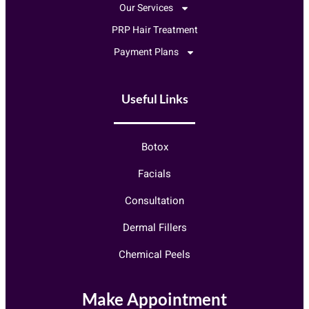
Our Services
PRP Hair Treatment
Payment Plans
Useful Links
Botox
Facials
Consultation
Dermal Fillers
Chemical Peels
Make Appointment