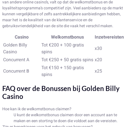
van andere online casino’s, valt op dat de welkomstbonus en de
loyaliteitsprogramma’s competitief zijn. Veel aanbieders op de markt
kunnen vergelijkbare of zelfs aantrekkelijkere aanbiedingen hebben,
maar het is de kwaliteit van de klantenservice en de
gebruiksvriendelijkheid van de site die vaak het verschil maken.
Casino
Welkomstbonus
Inzetvereisten
Golden Billy
Tot €200 + 100 gratis
x30
Casino
spins
Concurrent A
Tot €250 + 50 gratis spins
x20
Tot €150 + 150 gratis
Concurrent B
x25
spins
FAQ over de Bonussen bij Golden Billy
Casino
Hoe kan ik de welkomstbonus claimen?
U kunt de welkomstbonus claimen door een account aan te
maken en een storting te doen die voldoet aan de vereisten.
Zijn er beperkingen voor het gebruik van bonussen?