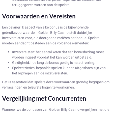
teruggegeven worden aan de spelers.
Voorwaarden en Vereisten
Een belangrijk aspect van elke bonus is de bijbehorende
gebruiksvoorwaarden. Golden Billy Casino stelt duidelijke
inzetvereisten voor, die doorgaans variëren per bonus. Spelers
moeten aandacht besteden aan de volgende elementen:
Inzetvereisten: het aantal keren dat een bonusbedrag moet
worden ingezet voordat het kan worden uitbetaald.
Geldigheid: hoe lang de bonus geldig is na activering.
Spelrestricties: bepaalde spellen kunnen uitgesloten zijn van
het bijdragen aan de inzetvereisten.
Het is essentieel dat spelers deze voorwaarden grondig begrijpen om
verrassingen en teleurstellingen te voorkomen.
Vergelijking met Concurrenten
Wanneer we de bonussen van Golden Billy Casino vergelijken met die