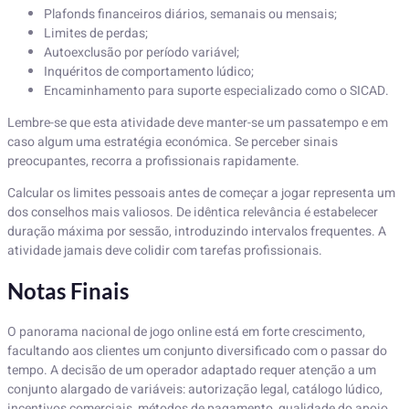
Plafonds financeiros diários, semanais ou mensais;
Limites de perdas;
Autoexclusão por período variável;
Inquéritos de comportamento lúdico;
Encaminhamento para suporte especializado como o SICAD.
Lembre-se que esta atividade deve manter-se um passatempo e em
caso algum uma estratégia económica. Se perceber sinais
preocupantes, recorra a profissionais rapidamente.
Calcular os limites pessoais antes de começar a jogar representa um
dos conselhos mais valiosos. De idêntica relevância é estabelecer
duração máxima por sessão, introduzindo intervalos frequentes. A
atividade jamais deve colidir com tarefas profissionais.
Notas Finais
O panorama nacional de jogo online está em forte crescimento,
facultando aos clientes um conjunto diversificado com o passar do
tempo. A decisão de um operador adaptado requer atenção a um
conjunto alargado de variáveis: autorização legal, catálogo lúdico,
incentivos comerciais, métodos de pagamento, qualidade do apoio