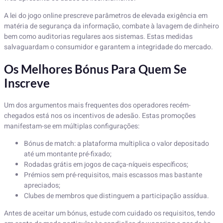
A lei do jogo online prescreve parâmetros de elevada exigência em
matéria de segurança da informação, combate à lavagem de dinheiro
bem como auditorias regulares aos sistemas. Estas medidas
salvaguardam o consumidor e garantem a integridade do mercado.
Os Melhores Bónus Para Quem Se
Inscreve
Um dos argumentos mais frequentes dos operadores recém-
chegados está nos os incentivos de adesão. Estas promoções
manifestam-se em múltiplas configurações:
Bónus de match: a plataforma multiplica o valor depositado
até um montante pré-fixado;
Rodadas grátis em jogos de caça-níqueis específicos;
Prémios sem pré-requisitos, mais escassos mas bastante
apreciados;
Clubes de membros que distinguem a participação assídua.
Antes de aceitar um bónus, estude com cuidado os requisitos, tendo