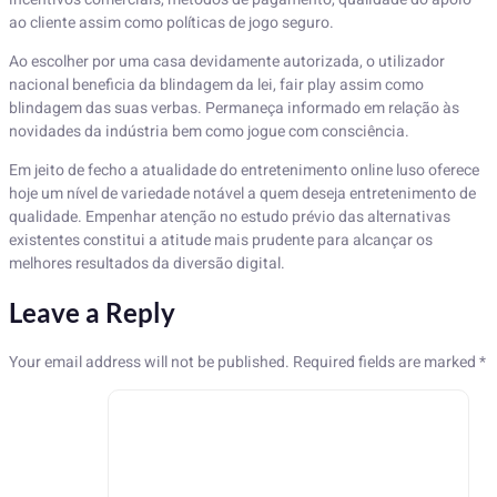
ao cliente assim como políticas de jogo seguro.
Ao escolher por uma casa devidamente autorizada, o utilizador
nacional beneficia da blindagem da lei, fair play assim como
blindagem das suas verbas. Permaneça informado em relação às
novidades da indústria bem como jogue com consciência.
Em jeito de fecho a atualidade do entretenimento online luso oferece
hoje um nível de variedade notável a quem deseja entretenimento de
qualidade. Empenhar atenção no estudo prévio das alternativas
existentes constitui a atitude mais prudente para alcançar os
melhores resultados da diversão digital.
Leave a Reply
Your email address will not be published.
Required fields are marked
*