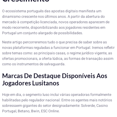
O ecossistema português das apostas digitais manifesta um
dinamismo crescente nos últimos anos. A partir da abertura do
mercado à competição licenciada, novos operadores aparecem de
modo recorrente, disponibilizando aos jogadores residentes em
Portugal um conjunto alargado de possibilidades.
Neste artigo percorreremos tudo o que precisa de saber sobre as
novas plataformas reguladas a funcionar em Portugal. Iremos refletir
sobre temas como: as principais casas, o regime jurídico vigente, as
ofertas promocionais, a oferta lúdica, as formas de transação assim
como os instrumentos de salvaguarda.
Marcas De Destaque Disponíveis Aos
Jogadores Lusitanos
Hoje em dia, o segmento luso inclui várias operadoras formalmente
habilitadas pelo regulador nacional. Entre os agentes mais notórios
sobressaem gigantes do setor designadamente: Solverde, Casino
Portugal, Betano, Bwin, ESC Online.