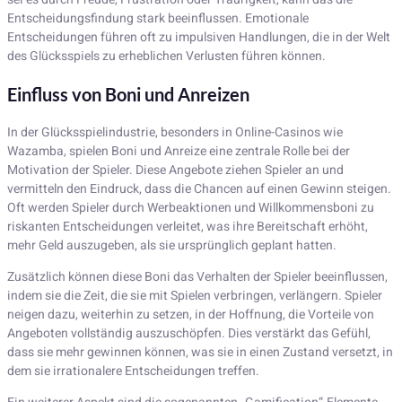
Entscheidungsfindung stark beeinflussen. Emotionale
Entscheidungen führen oft zu impulsiven Handlungen, die in der Welt
des Glücksspiels zu erheblichen Verlusten führen können.
Einfluss von Boni und Anreizen
In der Glücksspielindustrie, besonders in Online-Casinos wie
Wazamba, spielen Boni und Anreize eine zentrale Rolle bei der
Motivation der Spieler. Diese Angebote ziehen Spieler an und
vermitteln den Eindruck, dass die Chancen auf einen Gewinn steigen.
Oft werden Spieler durch Werbeaktionen und Willkommensboni zu
riskanten Entscheidungen verleitet, was ihre Bereitschaft erhöht,
mehr Geld auszugeben, als sie ursprünglich geplant hatten.
Zusätzlich können diese Boni das Verhalten der Spieler beeinflussen,
indem sie die Zeit, die sie mit Spielen verbringen, verlängern. Spieler
neigen dazu, weiterhin zu setzen, in der Hoffnung, die Vorteile von
Angeboten vollständig auszuschöpfen. Dies verstärkt das Gefühl,
dass sie mehr gewinnen können, was sie in einen Zustand versetzt, in
dem sie irrationalere Entscheidungen treffen.