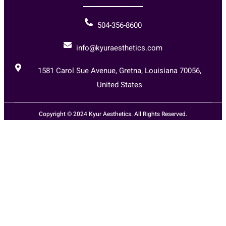
504-356-8600
info@kyuraesthetics.com
1581 Carol Sue Avenue, Gretna, Louisiana 70056,
United States
Copyright © 2024 Kyur Aesthetics. All Rights Reserved.