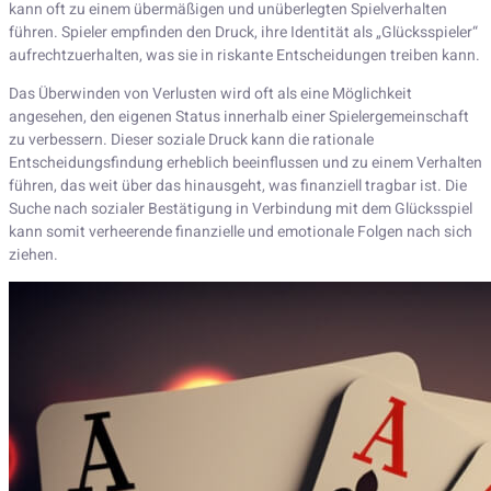
kann oft zu einem übermäßigen und unüberlegten Spielverhalten
führen. Spieler empfinden den Druck, ihre Identität als „Glücksspieler“
aufrechtzuerhalten, was sie in riskante Entscheidungen treiben kann.
Das Überwinden von Verlusten wird oft als eine Möglichkeit
angesehen, den eigenen Status innerhalb einer Spielergemeinschaft
zu verbessern. Dieser soziale Druck kann die rationale
Entscheidungsfindung erheblich beeinflussen und zu einem Verhalten
führen, das weit über das hinausgeht, was finanziell tragbar ist. Die
Suche nach sozialer Bestätigung in Verbindung mit dem Glücksspiel
kann somit verheerende finanzielle und emotionale Folgen nach sich
ziehen.