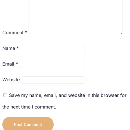
Comment
*
Name
*
Email
*
Website
Save my name, email, and website in this browser for
the next time I comment.