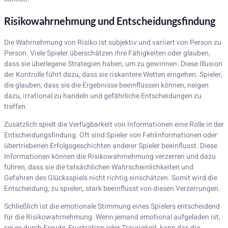
Risikowahrnehmung und Entscheidungsfindung
Die Wahrnehmung von Risiko ist subjektiv und variiert von Person zu
Person. Viele Spieler überschätzen ihre Fähigkeiten oder glauben,
dass sie überlegene Strategien haben, um zu gewinnen. Diese Illusion
der Kontrolle führt dazu, dass sie riskantere Wetten eingehen. Spieler,
die glauben, dass sie die Ergebnisse beeinflussen können, neigen
dazu, irrational zu handeln und gefährliche Entscheidungen zu
treffen.
Zusätzlich spielt die Verfügbarkeit von Informationen eine Rolle in der
Entscheidungsfindung. Oft sind Spieler von Fehlinformationen oder
übertriebenen Erfolgsgeschichten anderer Spieler beeinflusst. Diese
Informationen können die Risikowahrnehmung verzerren und dazu
führen, dass sie die tatsächlichen Wahrscheinlichkeiten und
Gefahren des Glücksspiels nicht richtig einschätzen. Somit wird die
Entscheidung, zu spielen, stark beeinflusst von diesen Verzerrungen.
Schließlich ist die emotionale Stimmung eines Spielers entscheidend
für die Risikowahrnehmung. Wenn jemand emotional aufgeladen ist,
sei es durch Freude, Frustration oder Traurigkeit, kann das die