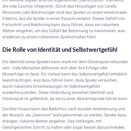
Ein weiterer Aspekt sind die sogenannten „Gamification“-Elemente,
die viele Casinos integrieren. Durch das Hinzufügen von Levels,
Missionen oder Belohnungen wird das Spielen zu einem emotionalen
Erlebnis, das die Spieler in einen Rausch versetzt. Dieses Gefühl von
Fortschritt und Belohnung kann dazu führen, dass sie riskantere
Wetten eingehen, um das Gefühl der Belohnung zu maximieren, was
wiederum zu einem riskanteren Spielverhalten führt.
Die Rolle von Identität und Selbstwertgefühl
Die Identität eines Spielers kann stark mit dem Glücksspiel verbunden
sein. Viele Menschen definieren sich über ihre Erfolge oder
Misserfolge im Spiel. Ein Verlust kann das Selbstwertgefühl erheblich
beeinträchtigen, was dazu führen kann, dass Spieler versuchen,
durch riskantere Entscheidungen ihr Selbstwertgefühl
wiederherzustellen. Diese Verbindung zwischen Identität und
Glücksspiel ist gefährlich, da sie zu einer Abwärtsspirale führen kann.
Darüber hinaus kann das Bedürfnis nach sozialer Anerkennung und
der Wunsch, als „Gewinner“ wahrgenommen zu werden, Spieler dazu
drängen, riskante Wetten eingehen. Das Verlangen, mit
Gleichgesinnten Schritt zu halten oder sogar besser abzuschneiden,