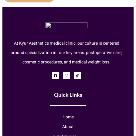
At Kyur Aesthetics medical clinic, our culture is centered
around specialization in four key areas: postoperative care,
cosmetic procedures, and medical weight loss.
Quick Links
Home
About