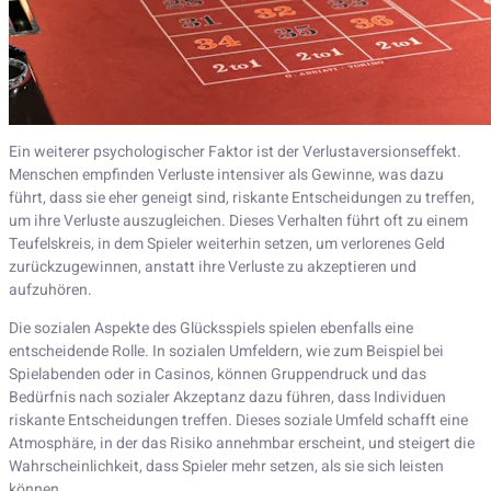
Ein weiterer psychologischer Faktor ist der Verlustaversionseffekt.
Menschen empfinden Verluste intensiver als Gewinne, was dazu
führt, dass sie eher geneigt sind, riskante Entscheidungen zu treffen,
um ihre Verluste auszugleichen. Dieses Verhalten führt oft zu einem
Teufelskreis, in dem Spieler weiterhin setzen, um verlorenes Geld
zurückzugewinnen, anstatt ihre Verluste zu akzeptieren und
aufzuhören.
Die sozialen Aspekte des Glücksspiels spielen ebenfalls eine
entscheidende Rolle. In sozialen Umfeldern, wie zum Beispiel bei
Spielabenden oder in Casinos, können Gruppendruck und das
Bedürfnis nach sozialer Akzeptanz dazu führen, dass Individuen
riskante Entscheidungen treffen. Dieses soziale Umfeld schafft eine
Atmosphäre, in der das Risiko annehmbar erscheint, und steigert die
Wahrscheinlichkeit, dass Spieler mehr setzen, als sie sich leisten
können.