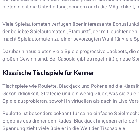
bieten nicht nur Unterhaltung, sondern auch die Möglichkeit,
Viele Spielautomaten verfügen über interessante Bonusfunktion
der beliebte Spielautomaten „Starburst“, der mit leuchtende
macht Spielautomaten zu einer bevorzugten Wahl für viele Spi
Darüber hinaus bieten viele Spiele progressive Jackpots, di
großen Gewinn sind. Bei Casoola gibt es regelmäßig neue Spi
Klassische Tischspiele für Kenner
Tischspiele wie Roulette, Blackjack und Poker sind die Klassi
Geschicklichkeit, Strategie und ein wenig Glück, was sie zu 
Spiele ausprobieren, sowohl in virtuellen als auch in Live-Ver
Roulette ist besonders bekannt für seine einfache Spielmech
Ergebnis des drehenden Rades. Blackjack hingegen erfordert s
Spannung zieht viele Spieler in die Welt der Tischspiele.