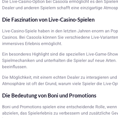
Die Live-Casino-Option bei Casoola ermöglicht es den Spielern
Dealer und anderen Spielern schafft eine einzigartige Atmosph
Die Faszination von Live-Casino-Spielen
Live-Casino-Spiele haben in den letzten Jahren enorm an Pop
Casinos. Bei Casoola können Sie verschiedene Live-Varianten 
immersives Erlebnis ermöglicht.
Ein besonderes Highlight sind die speziellen Live-Game-Shows
Spielmechaniken und unterhalten die Spieler auf neue Arten. 
beeinflussen.
Die Möglichkeit, mit einem echten Dealer zu interagieren un
Atmosphäre ist oft der Grund, warum viele Spieler die Live-Op
Die Bedeutung von Boni und Promotions
Boni und Promotions spielen eine entscheidende Rolle, wenn e
abzielen, das Spielerlebnis zu verbessern und zusätzliche Ge