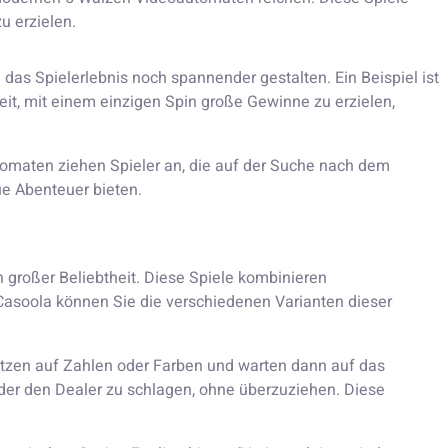
 erzielen.
das Spielerlebnis noch spannender gestalten. Ein Beispiel ist
it, mit einem einzigen Spin große Gewinne zu erzielen,
tomaten ziehen Spieler an, die auf der Suche nach dem
ue Abenteuer bieten.
n großer Beliebtheit. Diese Spiele kombinieren
 Casoola können Sie die verschiedenen Varianten dieser
setzen auf Zahlen oder Farben und warten dann auf das
oder den Dealer zu schlagen, ohne überzuziehen. Diese