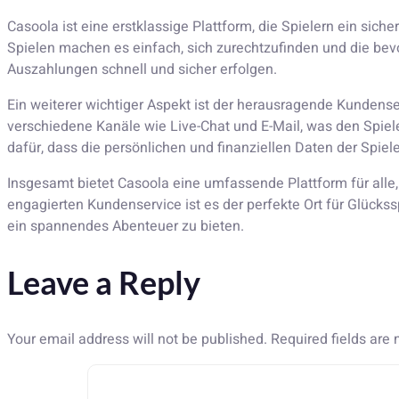
Casoola ist eine erstklassige Plattform, die Spielern ein sic
Spielen machen es einfach, sich zurechtzufinden und die bev
Auszahlungen schnell und sicher erfolgen.
Ein weiterer wichtiger Aspekt ist der herausragende Kundenser
verschiedene Kanäle wie Live-Chat und E-Mail, was den Spiel
dafür, dass die persönlichen und finanziellen Daten der Spiele
Insgesamt bietet Casoola eine umfassende Plattform für alle,
engagierten Kundenservice ist es der perfekte Ort für Glückssp
ein spannendes Abenteuer zu bieten.
Leave a Reply
Your email address will not be published.
Required fields are