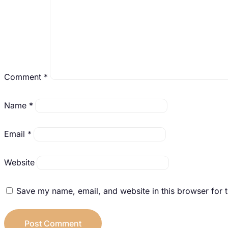
Comment
*
Name
*
Email
*
Website
Save my name, email, and website in this browser for 