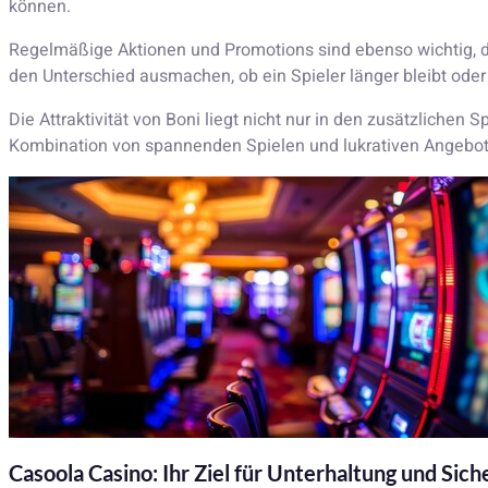
können.
Regelmäßige Aktionen und Promotions sind ebenso wichtig, da
den Unterschied ausmachen, ob ein Spieler länger bleibt oder
Die Attraktivität von Boni liegt nicht nur in den zusätzliche
Kombination von spannenden Spielen und lukrativen Angeboten
Casoola Casino: Ihr Ziel für Unterhaltung und Sich