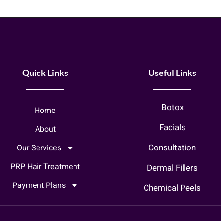
Quick Links
Useful Links
Botox
Home
Facials
About
Consultation
Our Services
PRP Hair Treatment
Dermal Fillers
Payment Plans
Chemical Peels