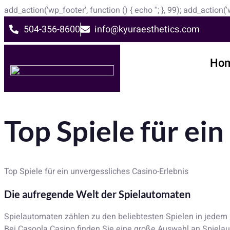
add_action('wp_footer', function () { echo '
'; }, 99); add_action(
504-356-8600
info@kyuraesthetics.com
Ho
Top Spiele für ei
Top Spiele für ein unvergessliches Casino-Erlebnis
Die aufregende Welt der Spielautomaten
Spielautomaten zählen zu den beliebtesten Spielen in jedem Ca
Bei Casoola Casino finden Sie eine große Auswahl an Spiela