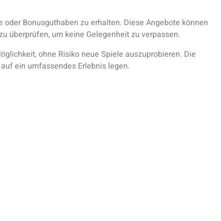
iele oder Bonusguthaben zu erhalten. Diese Angebote können
g zu überprüfen, um keine Gelegenheit zu verpassen.
Möglichkeit, ohne Risiko neue Spiele auszuprobieren. Die
 auf ein umfassendes Erlebnis legen.