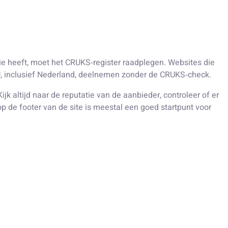
tie heeft, moet het CRUKS‑register raadplegen. Websites die
EU, inclusief Nederland, deelnemen zonder de CRUKS‑check.
jk altijd naar de reputatie van de aanbieder, controleer of er
 de footer van de site is meestal een goed startpunt voor