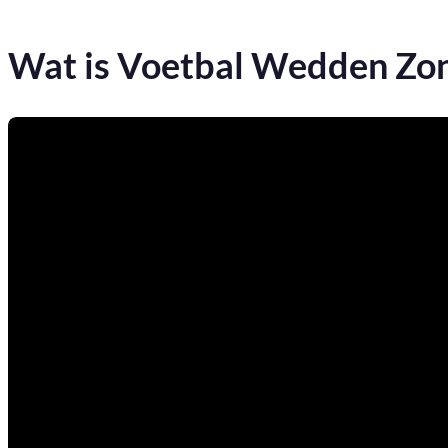
Wat is Voetbal Wedden Zo