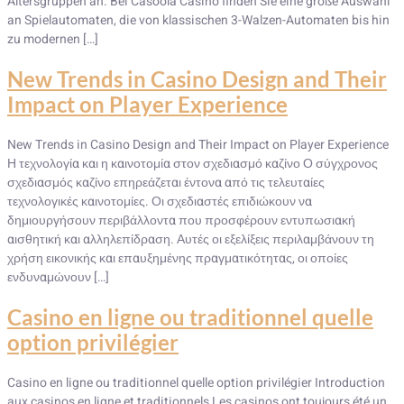
Altersgruppen an. Bei Casoola Casino finden Sie eine große Auswahl
an Spielautomaten, die von klassischen 3-Walzen-Automaten bis hin
zu modernen […]
New Trends in Casino Design and Their
Impact on Player Experience
New Trends in Casino Design and Their Impact on Player Experience
Η τεχνολογία και η καινοτομία στον σχεδιασμό καζίνο Ο σύγχρονος
σχεδιασμός καζίνο επηρεάζεται έντονα από τις τελευταίες
τεχνολογικές καινοτομίες. Οι σχεδιαστές επιδιώκουν να
δημιουργήσουν περιβάλλοντα που προσφέρουν εντυπωσιακή
αισθητική και αλληλεπίδραση. Αυτές οι εξελίξεις περιλαμβάνουν τη
χρήση εικονικής και επαυξημένης πραγματικότητας, οι οποίες
ενδυναμώνουν […]
Casino en ligne ou traditionnel quelle
option privilégier
Casino en ligne ou traditionnel quelle option privilégier Introduction
aux casinos en ligne et traditionnels Les casinos ont toujours été un