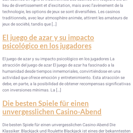
lieu de divertissement et d’excitation, mais avec l’avènement de la
technologie, les options de jeux se sont diversifiées. Les casinos
traditionnels, avec leur atmosphère animée, attirent les amateurs de
jeux de société, tandis que […]
El juego de azar y su impacto
psicológico en los jugadores
El juego de azar y su impacto psicológico en los jugadores La
atracción del juego de azar El juego de azar ha fascinado a la
humanidad desde tiempos inmemoriales, convirtiéndose en una
actividad que ofrece emoción y entretenimiento. Esta atracción se
debe, en parte, a la posibilidad de obtener recompensas significativas
con inversiones mínimas. La […]
Die besten Spiele für einen
unvergesslichen Casino-Abend
Die besten Spiele für einen unvergesslichen Casino-Abend Die
Klassiker: Blackjack und Roulette Blackjack ist eines der bekanntesten