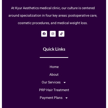
At Kyur Aesthetics medical clinic, our culture is centered
around specialization in four key areas: postoperative care,
cosmetic procedures, and medical weight loss.
Quick Links
Home
About
Our Services
PRP Hair Treatment
Payment Plans